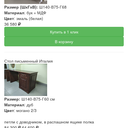
Размер (ШхГхВ):
Ш140-В75-Г68
Материал
: бук + МДФ
Цвет
: эмаль (белая)
36 580
Купить в 1 клик
В корзину
Стол письменный Италия
Размер:
Ш140-В75-Г60 см
Материал
: дуб
Цвет
: могано 2/3
петли с доводчиком, в распашном ящике полка
84 300
64 600