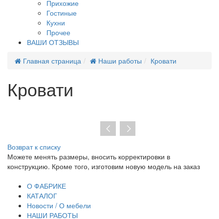
Прихожие
Гостиные
Кухни
Прочее
ВАШИ ОТЗЫВЫ
Главная страница
Наши работы
Кровати
Кровати
Возврат к списку
При отсутствии предоплаты нет необходимости заключать
М
договор на изготовление. От курьера вы получаете
пр
транспортную накладную и товарный чек.
О ФАБРИКЕ
КАТАЛОГ
Новости / О мебели
НАШИ РАБОТЫ