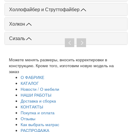
Холлофайбер и Струттофайбер
Холкон
Сизаль
Можете менять размеры, вносить корректировки в
При 
й
конструкцию. Кроме того, изготовим новую модель на
дого
заказ
тран
О ФАБРИКЕ
КАТАЛОГ
Новости / О мебели
НАШИ РАБОТЫ
Доставка и сборка
КОНТАКТЫ
Покупка и оплата
Отзывы
Как выбрать матрас
РАСПРОДАЖА