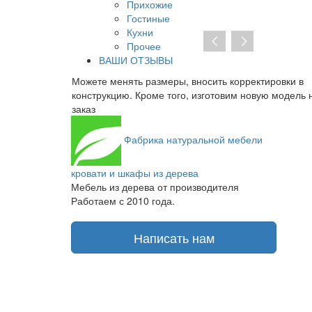
Прихожие
Гостиные
Кухни
Прочее
ВАШИ ОТЗЫВЫ
ировки в
При отсутствии предоплаты нет необходимости
ую модель на
заключать договор на изготовление. От курьера вы
получаете транспортную накладную и товарный чек
Фабрика
натуральной мебели
кровати и шкафы из дерева
Мебель из дерева от производителя
Работаем с 2010 года.
Написать нам