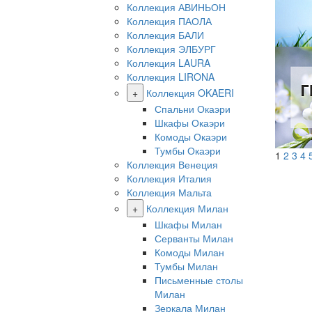
Коллекция АВИНЬОН
Коллекция ПАОЛА
Коллекция БАЛИ
Коллекция ЭЛБУРГ
Коллекция LAURA
Коллекция LIRONA
+
Коллекция OKAERI
Спальни Окаэри
Шкафы Окаэри
Комоды Окаэри
Тумбы Окаэри
1
2
3
4
Коллекция Венеция
Коллекция Италия
Коллекция Мальта
+
Коллекция Милан
Шкафы Милан
Серванты Милан
Комоды Милан
Тумбы Милан
Письменные столы
Милан
Зеркала Милан