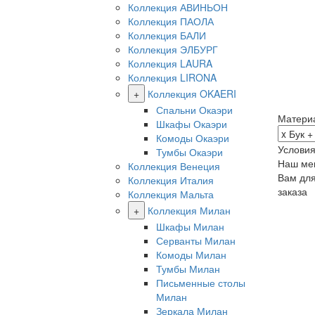
Коллекция АВИНЬОН
Коллекция ПАОЛА
Коллекция БАЛИ
Коллекция ЭЛБУРГ
Коллекция LAURA
Коллекция LIRONA
+
Коллекция OKAERI
Спальни Окаэри
Матери
Шкафы Окаэри
Комоды Окаэри
Условия
Тумбы Окаэри
Наш ме
Коллекция Венеция
Вам дл
Коллекция Италия
заказа
Коллекция Мальта
+
Коллекция Милан
Шкафы Милан
Серванты Милан
Комоды Милан
Тумбы Милан
Письменные столы
Милан
Зеркала Милан