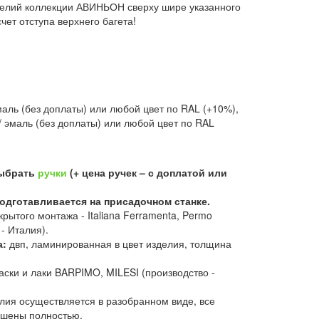
елий коллекции АВИНЬОН сверху шире указанного
счет отступа верхнего багета!
маль (без доплаты) или любой цвет по RAL (+10%),
 / эмаль (без доплаты) или любой цвет по RAL
выбрать
ручки
(+ цена ручек – с доплатой или
одготавливается на присадочном станке.
крытого монтажа - Italiana Ferramenta, Permo
- Италия).
а:
двп, ламинированная в цвет изделия, толщина
аски и лаки BARPIMO, MILESI (производство -
лия осуществляется в разобранном виде, все
ашены полностью.