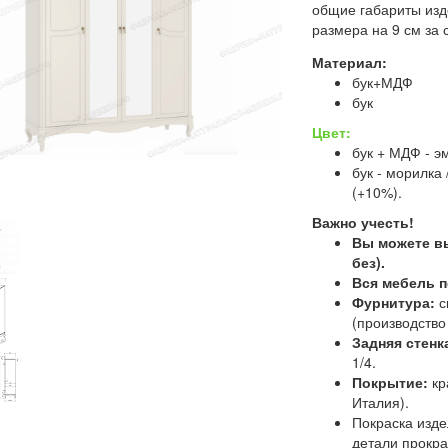
общие габариты изд
размера на 9 см за 
Материал:
бук+МДФ
бук
Цвет:
бук + МДФ - э
бук - морилка
(+10%).
Важно учесть!
Вы можете 
без).
Вся мебель п
Фурнитура:
с
(производство 
Задняя стенк
1/4.
Покрытие:
кр
Италия).
Покраска изде
детали прокр