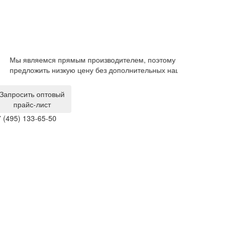
вляемся прямым производителем, поэтому можем
Гарантия на ме
ложить низкую цену без дополнительных наценок.
производствен
за свой счет.
Запросить оптовый
прайс-лист
 (495) 133-65-50