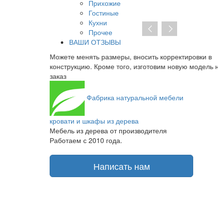
Прихожие
Гостиные
Кухни
Прочее
ВАШИ ОТЗЫВЫ
ть корректировки в
При отсутствии предоплаты нет необхо
отовим новую модель на
заключать договор на изготовление. От 
получаете транспортную накладную и то
Фабрика
натуральной мебели
кровати и шкафы из дерева
Мебель из дерева от производителя
Работаем с 2010 года.
Написать нам