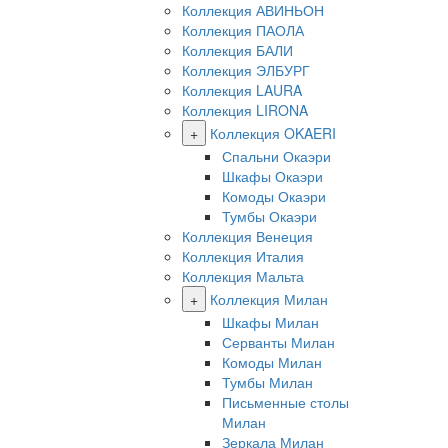
Коллекция АВИНЬОН
Коллекция ПАОЛА
Коллекция БАЛИ
Коллекция ЭЛБУРГ
Коллекция LAURA
Коллекция LIRONA
+
Коллекция OKAERI
Спальни Окаэри
Шкафы Окаэри
Комоды Окаэри
Тумбы Окаэри
Коллекция Венеция
Коллекция Италия
Коллекция Мальта
+
Коллекция Милан
Шкафы Милан
Серванты Милан
Комоды Милан
Тумбы Милан
Письменные столы
Милан
Зеркала Милан