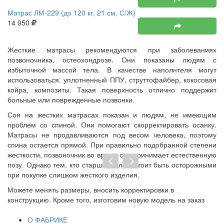
Матрас ЛМ-229 (до 120 кг, 21 см, С/Ж)
14 950
Жесткие матрасы рекомендуются при заболеваниях
позвоночника, остеохондрозе. Они показаны людям с
избыточной массой тела. В качестве наполнтеля могут
использоваться: уплотненный ППУ, струттофайбер, кокосовая
койра, композиты. Такая поверхность отлично поддержит
больные или поврежденные позвонки.
Сон на жестких матрасах показан и людям, не имеющим
проблем со спиной. Они помогают скорректировать осанку.
Матрасы не продавливаются под весом человека, поэтому
спина остается прямой. При правильно подобранной степени
жесткости, позвоночник во время сна принимает естественную
позу. Однако тем, кто старше 50 лет, стоит быть осторожными
при покупке слишком жесткого изделия.
Можете менять размеры, вносить корректировки в
При
конструкцию. Кроме того, изготовим новую модель на заказ
дог
тра
О ФАБРИКЕ