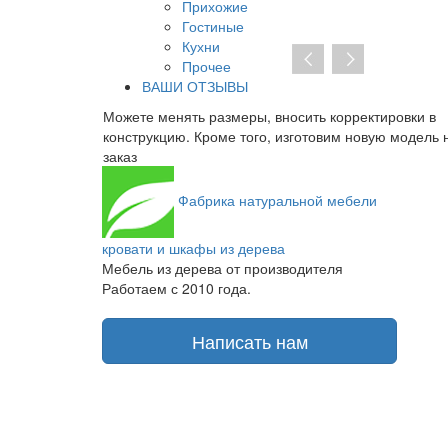
Прихожие
Гостиные
Кухни
Прочее
ВАШИ ОТЗЫВЫ
ктировки в
При отсутствии предоплаты нет необходимости
вую модель на
заключать договор на изготовление. От курьера в
получаете транспортную накладную и товарный ч
Фабрика
натуральной мебели
кровати и шкафы из дерева
Мебель из дерева от производителя
Работаем с 2010 года.
Написать нам