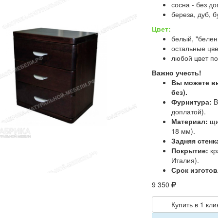
сосна - без д
береза, дуб, б
Цвет:
белый, "белен
остальные цве
любой цвет по
Важно учесть!
Вы можете 
без).
Фурнитура:
B
доплатой).
Материал:
щи
18 мм).
Задняя стенк
Покрытие:
кр
Италия).
Срок изготов
9 350
Купить в 1 кли