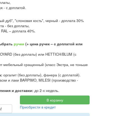
оплаты,
ук - с доплатой.
ый дуб", "слоновая кость", черный - доплата 30%
та - без доплаты,
 RAL – доплата 40%.
выбрать
ручки
(+ цена ручек – с доплатой или
OYARD (без доплаты) или HETTICH/BLUM (с
т мебельный сращенный (класс Экстра, не тоньше
а:
оргалит (без доплаты), фанера (с доплатой).
аски и лаки BARPIMO, MILESI (производство -
ления и доставки:
до 2-х недель.
В корзину
Приобрести в кредит
к!