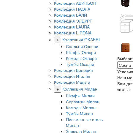
Коллекция АВИНЬОН
Коллекция ПАОЛА
Коллекция БАЛИ
Коллекция ЭЛБУРГ
Коллекция LAURA
Коллекция LIRONA
+
Коллекция OKAERI
Спальни Окаэри
Шкафы Окаэри
Комоды Окаэри
Выбери
Тумбы Окаэри
Коллекция Венеция
Условия
Коллекция Италия
Наш ме
Коллекция Мальта
Вам дл
+
Коллекция Милан
заказа
Шкафы Милан
Серванты Милан
Комоды Милан
Тумбы Милан
Письменные столы
Милан
Зеркала Милан