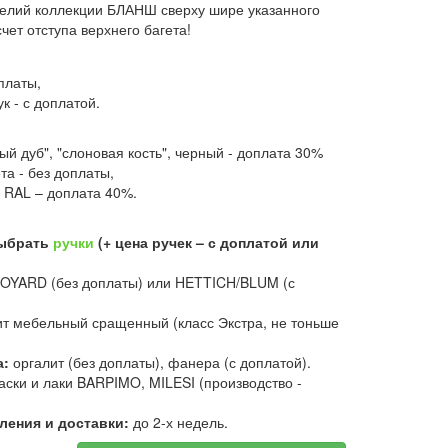
елий коллекции БЛАНШ сверху шире указанного
счет отступа верхнего багета!
оплаты,
ук - с доплатой.
ый дуб", "слоновая кость", черный - доплата 30%
та - без доплаты,
 RAL – доплата 40%.
выбрать
ручки
(+ цена ручек – с доплатой или
OYARD (без доплаты) или HETTICH/BLUM (с
т мебельный сращенный (класс Экстра, не тоньше
а:
оргалит (без доплаты), фанера (с доплатой).
аски и лаки BARPIMO, MILESI (производство -
ления и доставки:
до 2-х недель.