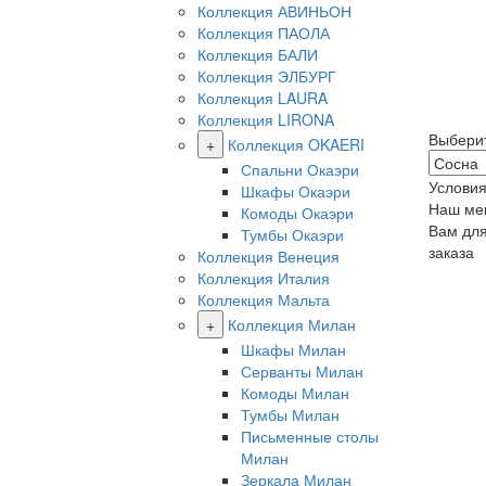
Коллекция АВИНЬОН
Коллекция ПАОЛА
Коллекция БАЛИ
Коллекция ЭЛБУРГ
Коллекция LAURA
Коллекция LIRONA
Выбери
+
Коллекция OKAERI
Спальни Окаэри
Условия
Шкафы Окаэри
Наш ме
Комоды Окаэри
Вам дл
Тумбы Окаэри
заказа
Коллекция Венеция
Коллекция Италия
Коллекция Мальта
+
Коллекция Милан
Шкафы Милан
Серванты Милан
Комоды Милан
Тумбы Милан
Письменные столы
Милан
Зеркала Милан