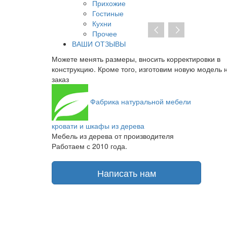
Прихожие
Гостиные
Кухни
Прочее
ВАШИ ОТЗЫВЫ
ктировки в
При отсутствии предоплаты нет необходимости
овую модель на
заключать договор на изготовление. От курьера 
получаете транспортную накладную и товарный ч
Фабрика
натуральной мебели
кровати и шкафы из дерева
Мебель из дерева от производителя
Работаем с 2010 года.
Написать нам