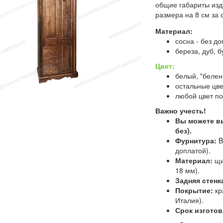
общие габариты изд
размера на 8 см за 
Материал:
сосна - без д
береза, дуб, б
Цвет:
белый, "белен
остальные цве
любой цвет по
Важно учесть!
Вы можете 
без).
Фурнитура:
B
доплатой).
Материал:
щи
18 мм).
Задняя стенк
Покрытие:
кр
Италия).
Срок изготов