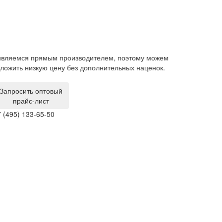
вляемся прямым производителем, поэтому можем
Гарантия на ме
ложить низкую цену без дополнительных наценок.
производствен
за свой счет.
Запросить оптовый
прайс-лист
 (495) 133-65-50