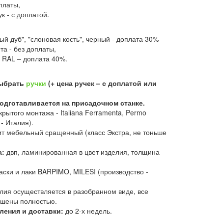
оплаты,
ук - с доплатой.
ый дуб", "слоновая кость", черный - доплата 30%
та - без доплаты,
 RAL – доплата 40%.
выбрать
ручки
(+ цена ручек – с доплатой или
одготавливается на присадочном станке.
крытого монтажа - Italiana Ferramenta, Permo
- Италия).
т мебельный сращенный (класс Экстра, не тоньше
а:
двп, ламинированная в цвет изделия, толщина
аски и лаки BARPIMO, MILESI (производство -
лия осуществляется в разобранном виде, все
ашены полностью.
ления и доставки:
до 2-х недель.