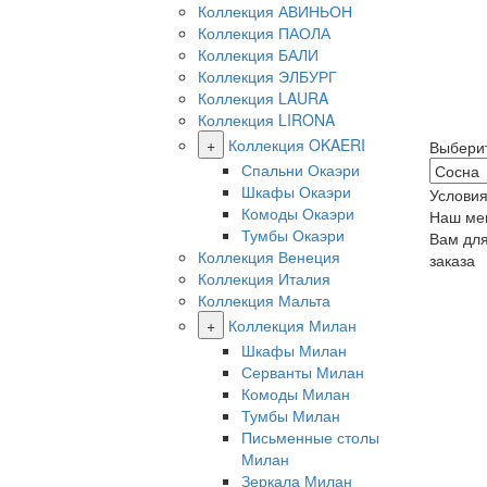
Коллекция АВИНЬОН
Коллекция ПАОЛА
Коллекция БАЛИ
Коллекция ЭЛБУРГ
Коллекция LAURA
Коллекция LIRONA
+
Коллекция OKAERI
Выбери
Спальни Окаэри
Шкафы Окаэри
Условия
Комоды Окаэри
Наш ме
Тумбы Окаэри
Вам дл
Коллекция Венеция
заказа
Коллекция Италия
Коллекция Мальта
+
Коллекция Милан
Шкафы Милан
Серванты Милан
Комоды Милан
Тумбы Милан
Письменные столы
Милан
Зеркала Милан