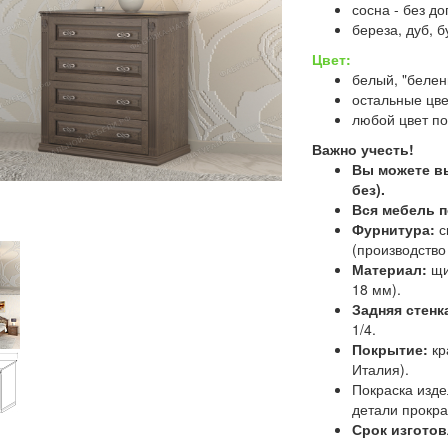
сосна - без д
береза, дуб, б
Цвет:
белый, "белен
остальные цве
любой цвет по
Важно учесть!
Вы можете 
без).
Вся мебель п
Фурнитура:
с
(производство 
Материал:
щи
18 мм).
Задняя стенк
1/4.
Покрытие:
кр
Италия).
Покраска изде
детали прокр
Срок изготов