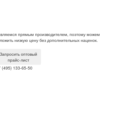
му можем
Гарантия на мебель составляет 1 год. Изделия с
наценок.
производственным браком мы забираем и обмениваем
за свой счет.
Запросить оптовый
прайс-лист
 (495) 133-65-50