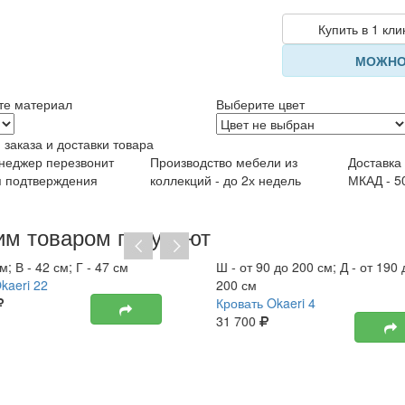
Купить в 1 кли
МОЖНО
те материал
Выберите цвет
 заказа и доставки товара
неджер перезвонит
Производство мебели из
Доставка
я подтверждения
коллекций - до 2х недель
МКАД - 5
им товаром покупают
м; В - 42 см; Г - 47 см
Ш - от 90 до 200 см; Д - от 190 
kaeri 22
200 см
Кровать Okaeri 4
31 700