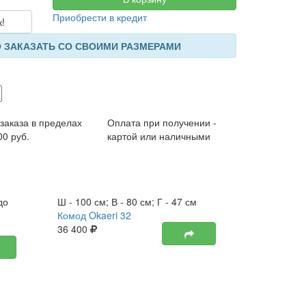
Приобрести в кредит
к!
 ЗАКАЗАТЬ СО СВОИМИ РАЗМЕРАМИ
 заказа в пределах
Оплата при получении -
00 руб.
картой или наличными
до
Ш - 100 см; В - 80 см; Г - 47 см
Ш - 100 см;
Комод Okaeri 32
Комод Oka
36 400
38 750