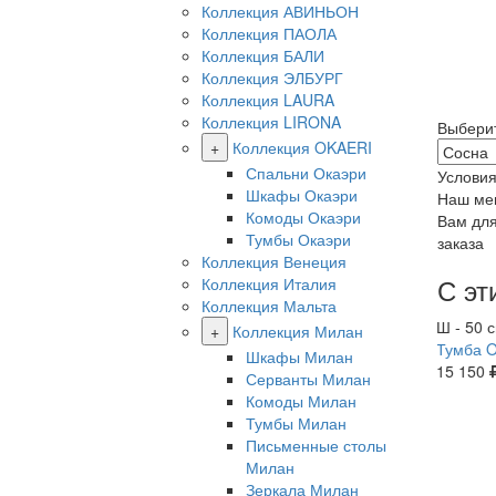
Коллекция АВИНЬОН
Коллекция ПАОЛА
Коллекция БАЛИ
Коллекция ЭЛБУРГ
Коллекция LAURA
Коллекция LIRONA
Выбери
+
Коллекция OKAERI
Спальни Окаэри
Условия
Шкафы Окаэри
Наш ме
Комоды Окаэри
Вам дл
Тумбы Окаэри
заказа
Коллекция Венеция
С эт
Коллекция Италия
Коллекция Мальта
 см
Ш - 100 см; В - 93 см; Г - 47 см
Ш - 50 с
+
Коллекция Милан
Комод Okaeri 33
Тумба O
Шкафы Милан
38 750
15 150
Серванты Милан
Комоды Милан
Тумбы Милан
Письменные столы
Милан
Зеркала Милан