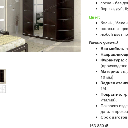
сосна - без д
береза, дуб, б
Цвет:
белый, "белен
остальные цве
любой цвет по
Важно учесть!
Вся мебель п
Направляющ
Фурнитура:
с
(производство 
Материал:
щи
18 мм).
Задняя стенк
1/4.
Покрытие:
кр
Италия).
Покраска изде
детали прокр
Срок изготов
163 850