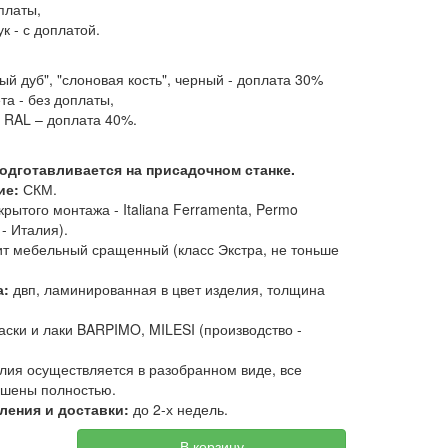
оплаты,
ук - с доплатой.
ый дуб", "слоновая кость", черный - доплата 30%
та - без доплаты,
 RAL – доплата 40%.
одготавливается на присадочном станке.
ие:
СКМ.
крытого монтажа - Italiana Ferramenta, Permo
- Италия).
т мебельный сращенный (класс Экстра, не тоньше
а:
двп, ламинированная в цвет изделия, толщина
аски и лаки BARPIMO, MILESI (производство -
лия осуществляется в разобранном виде, все
ашены полностью.
ления и доставки:
до 2-х недель.
В корзину