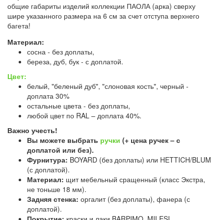
общие габариты изделий коллекции ПАОЛА (арка) сверху
шире указанного размера на 6 см за счет отступа верхнего
багета!
Материал:
сосна - без доплаты,
береза, дуб, бук - с доплатой.
Цвет:
белый, "беленый дуб", "слоновая кость", черный -
доплата 30%
остальные цвета - без доплаты,
любой цвет по RAL – доплата 40%.
Важно учесть!
Вы можете выбрать
ручки
(+ цена ручек – с
доплатой или без).
Фурнитура:
BOYARD (без доплаты) или HETTICH/BLUM
(с доплатой).
Материал:
щит мебельный сращенный (класс Экстра,
не тоньше 18 мм).
Задняя стенка:
оргалит (без доплаты), фанера (с
доплатой).
Покрытие:
краски и лаки BARPIMO, MILESI