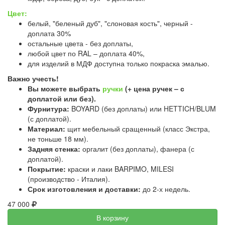
Цвет:
белый, "беленый дуб", "слоновая кость", черный -
доплата 30%
остальные цвета - без доплаты,
любой цвет по RAL – доплата 40%,
для изделий в МДФ доступна только покраска эмалью.
Важно учесть!
Вы можете выбрать
ручки
(+ цена ручек – с
доплатой или без).
Фурнитура:
BOYARD (без доплаты) или HETTICH/BLUM
(с доплатой).
Материал:
щит мебельный сращенный (класс Экстра,
не тоньше 18 мм).
Задняя стенка:
оргалит (без доплаты), фанера (с
доплатой).
Покрытие:
краски и лаки BARPIMO, MILESI
(производство - Италия).
Срок изготовления и доставки:
до 2-х недель.
47 000
В корзину