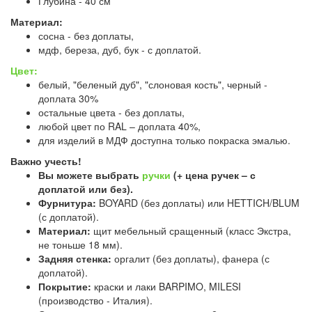
Глубина - 40 см
Материал:
сосна - без доплаты,
мдф, береза, дуб, бук - с доплатой.
Цвет:
белый, "беленый дуб", "слоновая кость", черный -
доплата 30%
остальные цвета - без доплаты,
любой цвет по RAL – доплата 40%,
для изделий в МДФ доступна только покраска эмалью.
Важно учесть!
Вы можете выбрать
ручки
(+ цена ручек – с
доплатой или без).
Фурнитура:
BOYARD (без доплаты) или HETTICH/BLUM
(с доплатой).
Материал:
щит мебельный сращенный (класс Экстра,
не тоньше 18 мм).
Задняя стенка:
оргалит (без доплаты), фанера (с
доплатой).
Покрытие:
краски и лаки BARPIMO, MILESI
(производство - Италия).