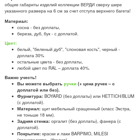
общие габариты изделий коллекции ВЕРДИ сверху шире
указанного размера на 6 см за счет отступа верхнего багета!
Материал:
сосна - без доплаты,
береза, дуб, бук - с доплатой.
Цвет:
белый, "беленый дуб", "слоновая кость", черный -
доплата 30%
остальные цвета - без доплаты,
любой цвет по RAL – доплата 40%.
Важно учесть!
Вы можете выбрать
ручки
(+ цена ручек – с
доплатой или без).
Фурнитура:
BOYARD (без доплаты) или HETTICH/BLUM
(с доплатой).
Материал:
щит мебельный сращенный (класс Экстра,
не тоньше 18 мм).
Задняя стенка:
оргалит (без доплаты), фанера (с
доплатой).
Покрытие:
краски и лаки BARPIMO, MILESI
(производство - Италия).