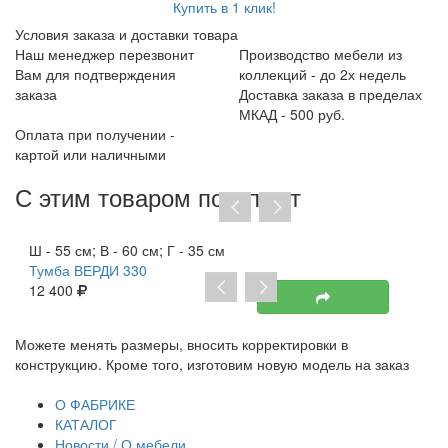
Купить в 1 клик!
Условия заказа и доставки товара
Наш менеджер перезвонит
Производство мебели из
Вам для подтверждения
коллекций - до 2х недель
заказа
Доставка заказа в пределах
МКАД - 500 руб.
Оплата при получении -
картой или наличными
С этим товаром покупают
Хит продаж
Ш - 55 см; В - 60 см; Г - 35 см
Тумба ВЕРДИ 330
12 400
ете менять размеры, вносить корректировки в
При отс
струкцию. Кроме того, изготовим новую модель на заказ
договор
транспо
О ФАБРИКЕ
КАТАЛОГ
Новости / О мебели