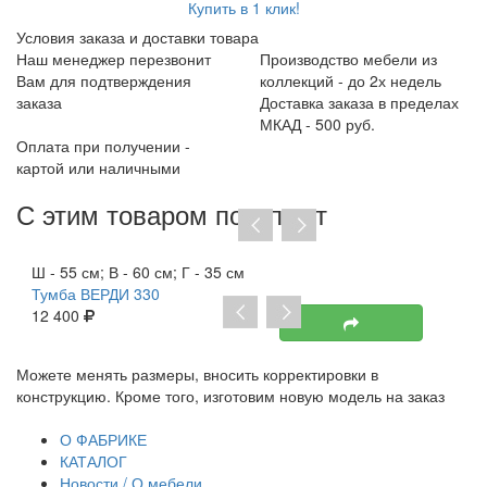
Купить в 1 клик!
Условия заказа и доставки товара
Наш менеджер перезвонит
Производство мебели из
Вам для подтверждения
коллекций - до 2х недель
заказа
Доставка заказа в пределах
МКАД - 500 руб.
Оплата при получении -
картой или наличными
С этим товаром покупают
Хит продаж
Ш - 55 см; В - 60 см; Г - 35 см
Тумба ВЕРДИ 330
12 400
Можете менять размеры, вносить корректировки в
Пр
конструкцию. Кроме того, изготовим новую модель на заказ
до
тр
О ФАБРИКЕ
КАТАЛОГ
Новости / О мебели