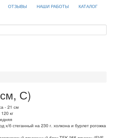
ОТЗЫВЫ
НАШИ РАБОТЫ
КАТАЛОГ
см, С)
а - 21 см
 120 кг
редняя
рд х/б стеганный на 230 г. холкона и бурлет рогожка
независимый пружинный блок TFK-255 пружин (EVS