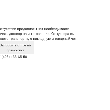
отсутствии предоплаты нет необходимости
Мы являемся п
ючать договор на изготовление. От курьера вы
предложить ни
чаете транспортную накладную и товарный чек.
Запросить оптовый
прайс-лист
 (495) 133-65-50