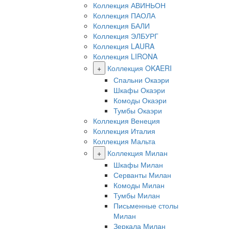
Коллекция АВИНЬОН
Коллекция ПАОЛА
Коллекция БАЛИ
Коллекция ЭЛБУРГ
Коллекция LAURA
Коллекция LIRONA
+
Коллекция OKAERI
Спальни Окаэри
Шкафы Окаэри
Комоды Окаэри
Тумбы Окаэри
Коллекция Венеция
Коллекция Италия
Коллекция Мальта
+
Коллекция Милан
Шкафы Милан
Серванты Милан
Комоды Милан
Тумбы Милан
Письменные столы
Милан
Зеркала Милан