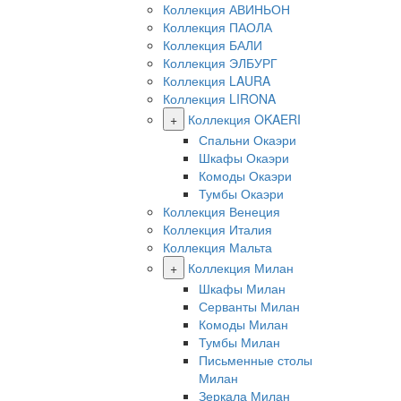
Коллекция АВИНЬОН
Коллекция ПАОЛА
Коллекция БАЛИ
Коллекция ЭЛБУРГ
Коллекция LAURA
Коллекция LIRONA
+
Коллекция OKAERI
Спальни Окаэри
Шкафы Окаэри
Комоды Окаэри
Тумбы Окаэри
Коллекция Венеция
Коллекция Италия
Коллекция Мальта
+
Коллекция Милан
Шкафы Милан
Серванты Милан
Комоды Милан
Тумбы Милан
Письменные столы
Милан
Зеркала Милан