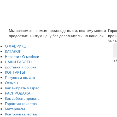
 можем
Гарантия на мебель составляет 1 год. Изделия с
За
енок.
производственным браком мы забираем и обмениваем
пр
за свой счет.
убе
О ФАБРИКЕ
КАТАЛОГ
Новости / О мебели
+7
НАШИ РАБОТЫ
Доставка и сборка
КОНТАКТЫ
Покупка и оплата
Отзывы
Как выбрать матрас
РАСПРОДАЖА
Как собрать кровать
Гарантия качества
Материалы
Контроль качества