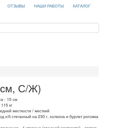
ОТЗЫВЫ
НАШИ РАБОТЫ
КАТАЛОГ
 см, С/Ж)
а - 15 см
 115 кг
редней жесткости / жесткий
рд х/б стеганный на 230 г. холкона и бурлет рогожка
полнение - 1 сторона (средней жесткости) - латекс