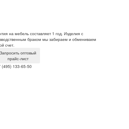
казы до 100 000 рублей мы выполняем без
На нашем ск
едоплаты! Вы оплачиваете мебель при получении,
Таким образо
дившись в ее качестве.
уже через 3-5
Запросить оптовый
прайс-лист
 (495) 133-65-50