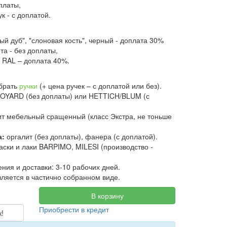
оплаты,
ук - с доплатой.
ый дуб", "слоновая кость", черный - доплата 30%
та - без доплаты,
 RAL – доплата 40%.
брать
ручки
(+ цена ручек – с доплатой или без).
OYARD (без доплаты) или HETTICH/BLUM (с
т мебельный сращенный (класс Экстра, не тоньше
а:
оргалит (без доплаты), фанера (с доплатой).
аски и лаки BARPIMO, MILESI (производство -
ения и доставки: 3-10 рабочих дней.
ляется в частично собранном виде.
В корзину
Приобрести в кредит
к!