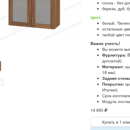
сосна - без д
береза, дуб, б
Цвет:
белый, "белен
остальные цве
любой цвет по
Важно учесть!
Вы можете вы
Фурнитура:
B
доплатой).
Материал:
щи
18 мм).
Задняя стенк
Покрытие:
кр
Италия).
Срок изготовл
Модуль постав
14 650
Купить в 1 кли