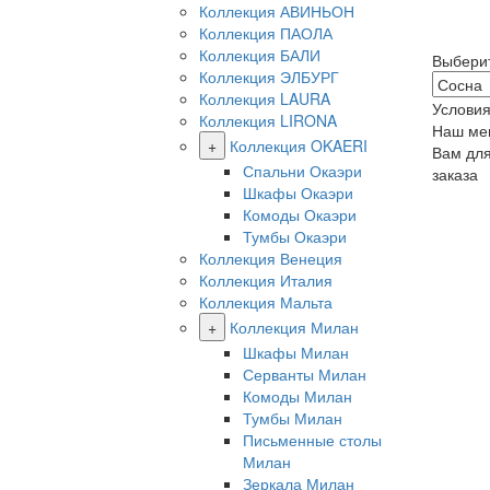
Коллекция АВИНЬОН
Коллекция ПАОЛА
Коллекция БАЛИ
Выбери
Коллекция ЭЛБУРГ
Коллекция LAURA
Условия
Коллекция LIRONA
Наш ме
+
Коллекция OKAERI
Вам дл
Спальни Окаэри
заказа
Шкафы Окаэри
Комоды Окаэри
Тумбы Окаэри
Коллекция Венеция
Коллекция Италия
Коллекция Мальта
+
Коллекция Милан
Шкафы Милан
Серванты Милан
Комоды Милан
Тумбы Милан
Письменные столы
Милан
Зеркала Милан