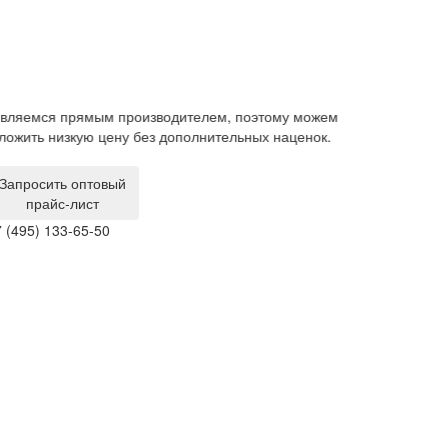
ляемся прямым производителем, поэтому можем
Гарантия на меб
ожить низкую цену без дополнительных наценок.
производственн
за свой счет.
Запросить оптовый
прайс-лист
 (495) 133-65-50