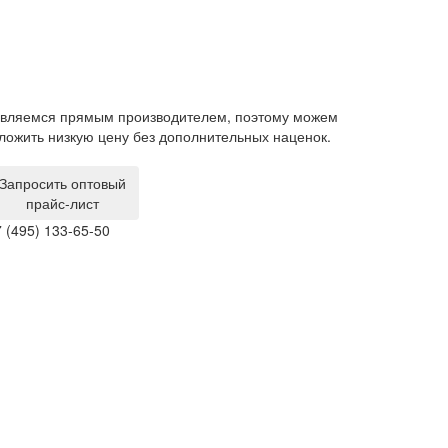
вляемся прямым производителем, поэтому можем
Гарантия на ме
ложить низкую цену без дополнительных наценок.
производствен
за свой счет.
Запросить оптовый
прайс-лист
 (495) 133-65-50