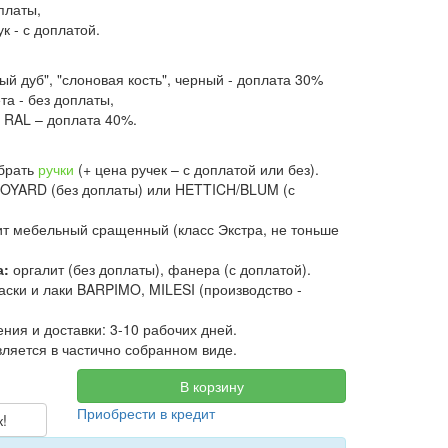
оплаты,
ук - с доплатой.
ый дуб", "слоновая кость", черный - доплата 30%
та - без доплаты,
 RAL – доплата 40%.
брать
ручки
(+ цена ручек – с доплатой или без).
OYARD (без доплаты) или HETTICH/BLUM (с
т мебельный сращенный (класс Экстра, не тоньше
а:
оргалит (без доплаты), фанера (с доплатой).
аски и лаки BARPIMO, MILESI (производство -
ения и доставки: 3-10 рабочих дней.
ляется в частично собранном виде.
В корзину
Приобрести в кредит
к!