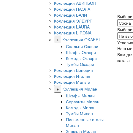
Коллекция АВИНЬОН
Коллекция ПАОЛА
Коллекция БАЛИ
Выбери
Коллекция ЭЛБУРГ
Коллекция LAURA
Выбери
Коллекция LIRONA
+
Коллекция OKAERI
Условия
Спальни Окаэри
Наш ме
Шкафы Окаэри
Вам дл
Комоды Окаэри
заказа
Тумбы Окаэри
Коллекция Венеция
Коллекция Италия
Коллекция Мальта
+
Коллекция Милан
Шкафы Милан
Серванты Милан
Комоды Милан
Тумбы Милан
Письменные столы
Милан
Зеркала Милан