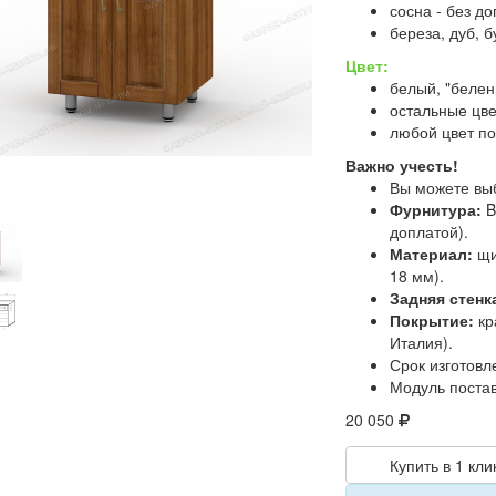
сосна - без д
береза, дуб, б
Цвет:
белый, "белен
остальные цве
любой цвет по
Важно учесть!
Вы можете вы
Фурнитура:
B
доплатой).
Материал:
щи
18 мм).
Задняя стенк
Покрытие:
кр
Италия).
Срок изготовл
Модуль постав
20 050
Купить в 1 кли