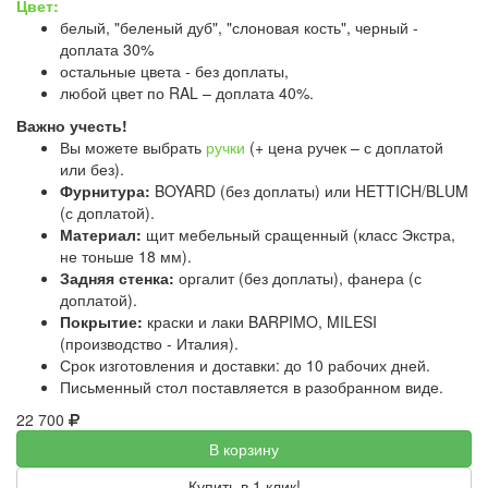
Цвет:
белый, "беленый дуб", "слоновая кость", черный -
доплата 30%
остальные цвета - без доплаты,
любой цвет по RAL – доплата 40%.
Важно учесть!
Вы можете выбрать
ручки
(+ цена ручек – с доплатой
или без).
Фурнитура:
BOYARD (без доплаты) или HETTICH/BLUM
(с доплатой).
Материал:
щит мебельный сращенный (класс Экстра,
не тоньше 18 мм).
Задняя стенка:
оргалит (без доплаты), фанера (с
доплатой).
Покрытие:
краски и лаки BARPIMO, MILESI
(производство - Италия).
Срок изготовления и доставки: до 10 рабочих дней.
Письменный стол поставляется в разобранном виде.
22 700
В корзину
Купить в 1 клик!