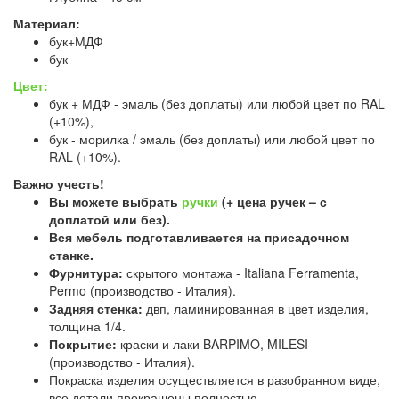
Материал:
бук+МДФ
бук
Цвет:
бук + МДФ - эмаль (без доплаты) или любой цвет по RAL
(+10%),
бук - морилка / эмаль (без доплаты) или любой цвет по
RAL (+10%).
Важно учесть!
Вы можете выбрать
ручки
(+ цена ручек – с
доплатой или без).
Вся мебель подготавливается на присадочном
станке.
Фурнитура:
скрытого монтажа - Italiana Ferramenta,
Permo (производство - Италия).
Задняя стенка:
двп, ламинированная в цвет изделия,
толщина 1/4.
Покрытие:
краски и лаки BARPIMO, MILESI
(производство - Италия).
Покраска изделия осуществляется в разобранном виде,
все детали прокрашены полностью.