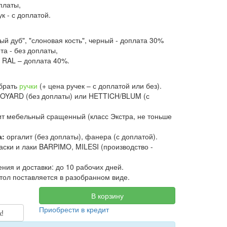
оплаты,
ук - с доплатой.
ый дуб", "слоновая кость", черный - доплата 30%
та - без доплаты,
 RAL – доплата 40%.
брать
ручки
(+ цена ручек – с доплатой или без).
OYARD (без доплаты) или HETTICH/BLUM (с
т мебельный сращенный (класс Экстра, не тоньше
а:
оргалит (без доплаты), фанера (с доплатой).
аски и лаки BARPIMO, MILESI (производство -
ения и доставки: до 10 рабочих дней.
ол поставляется в разобранном виде.
В корзину
Приобрести в кредит
к!