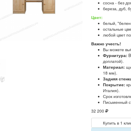
сосна - без д
береза, дуб, б
Цвет:
белый, "белен
остальные цве
любой цвет по
Важно учесть!
Вы можете вы
Фурнитура:
B
доплатой).
Материал:
щи
18 мм).
Задняя стенк
Покрытие:
кр
Италия).
Срок изготовл
Письменный ст
32 200
Купить в 1 кли