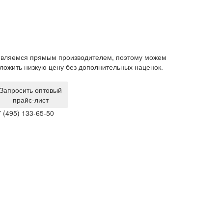
вляемся прямым производителем, поэтому можем
Гарантия на ме
ложить низкую цену без дополнительных наценок.
производствен
за свой счет.
Запросить оптовый
прайс-лист
 (495) 133-65-50