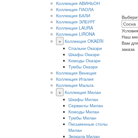
Коллекция АВИНЬОН
Коллекция ПАОЛА
Коллекция БАЛИ
Выбери
Коллекция ЭЛБУРГ
Коллекция LAURA
Условия
Коллекция LIRONA
Наш ме
+
Коллекция OKAERI
Вам дл
Спальни Окаэри
заказа
Шкафы Окаэри
Комоды Окаэри
Тумбы Окаэри
Коллекция Венеция
Коллекция Италия
Коллекция Мальта
+
Коллекция Милан
Шкафы Милан
Серванты Милан
Комоды Милан
Тумбы Милан
Письменные столы
Милан
Зеркала Милан