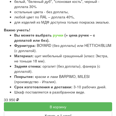
белый, "беленый дуб", "слоновая кость", черный -
доплата 30%
остальные цвета - без доплаты,
любой цвет по RAL – доплата 40%,
для изделий из МДФ доступна только покраска эмалью.
Важно учесть!
Вы можете выбрать
ручки
(+ цена ручек – с
доплатой или без).
Фурнитура:
BOYARD (без доплаты) или HETTICH/BLUM
(с доплатой).
Материал:
щит мебельный сращенный (класс Экстра,
не тоньше 18 мм).
Задняя стенка:
оргалит (без доплаты), фанера (с
доплатой).
Покрытие:
краски и лаки BARPIMO, MILESI
(производство - Италия).
Срок изготовления и доставки:
3-10 рабочих дней.
Шкаф поставляется в разобранном виде.
33 950
В корзину
Купить в 1 клик!