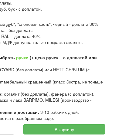
оплаты,
уб, бук - с доплатой.
ый дуб", "слоновая кость", черный - доплата 30%
та - без доплаты,
 RAL – доплата 40%,
з МДФ доступна только покраска эмалью.
выбрать
ручки
(+ цена ручек – с доплатой или
OYARD (без доплаты) или HETTICH/BLUM (с
т мебельный сращенный (класс Экстра, не тоньше
а:
оргалит (без доплаты), фанера (с доплатой).
аски и лаки BARPIMO, MILESI (производство -
ления и доставки:
3-10 рабочих дней.
яется в разобранном виде.
В корзину