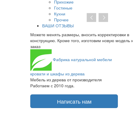
Прихожие
Гостиные
Кухни
Прочее
ВАШИ ОТЗЫВЫ
сить корректировки в
При отсутствии предоплаты нет необх
зготовим новую модель на
заключать договор на изготовление. О
получаете транспортную накладную и 
Фабрика
натуральной мебели
кровати и шкафы из дерева
Мебель из дерева от производителя
Работаем с 2010 года.
Написать нам