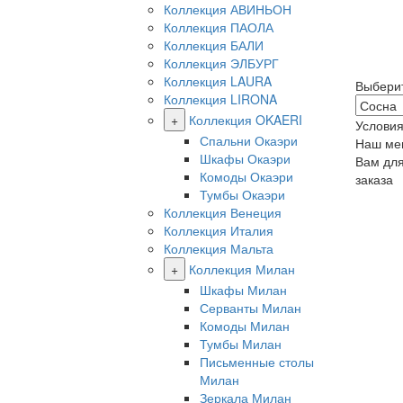
Коллекция АВИНЬОН
Коллекция ПАОЛА
Коллекция БАЛИ
Коллекция ЭЛБУРГ
Коллекция LAURA
Выбери
Коллекция LIRONA
+
Коллекция OKAERI
Условия
Спальни Окаэри
Наш ме
Шкафы Окаэри
Вам дл
Комоды Окаэри
заказа
Тумбы Окаэри
Коллекция Венеция
Коллекция Италия
Коллекция Мальта
+
Коллекция Милан
Шкафы Милан
Серванты Милан
Комоды Милан
Тумбы Милан
Письменные столы
Милан
Зеркала Милан