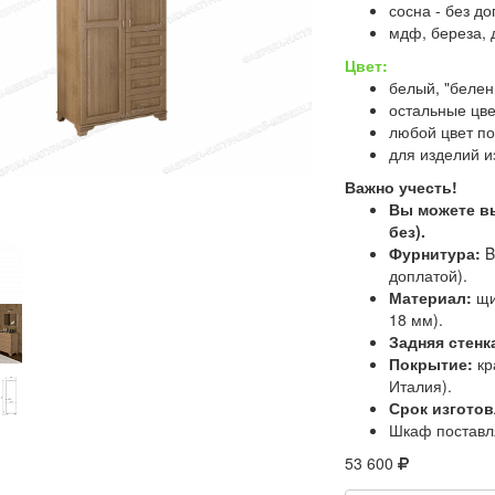
сосна - без д
мдф, береза, д
Цвет:
белый, "белен
остальные цве
любой цвет по
для изделий и
Важно учесть!
Вы можете 
без).
Фурнитура:
B
доплатой).
Материал:
щи
18 мм).
Задняя стенк
Покрытие:
кр
Италия).
Срок изготов
Шкаф поставл
53 600