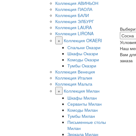
Коллекция АВИНЬОН
Коллекция ПАОЛА
Коллекция БАЛИ
Коллекция ЭЛБУРГ
Коллекция LAURA
Выбери
Коллекция LIRONA
+
Коллекция OKAERI
Условия
Спальни Окаэри
Наш ме
Шкафы Окаэри
Вам дл
Комоды Окаэри
заказа
Тумбы Окаэри
Коллекция Венеция
Коллекция Италия
Коллекция Мальта
+
Коллекция Милан
Шкафы Милан
Серванты Милан
Комоды Милан
Тумбы Милан
Письменные столы
Милан
Зеркала Милан