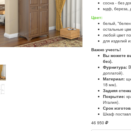
сосна - без д
мдф, береза, д
Цвет:
белый, "белен
остальные цве
любой цвет по
для изделий и
Важно учесть!
Вы можете 
без).
Фурнитура:
B
доплатой).
Материал:
щи
18 мм).
Задняя стенк
Покрытие:
кр
Италия).
Срок изготов
Шкаф поставл
46 950