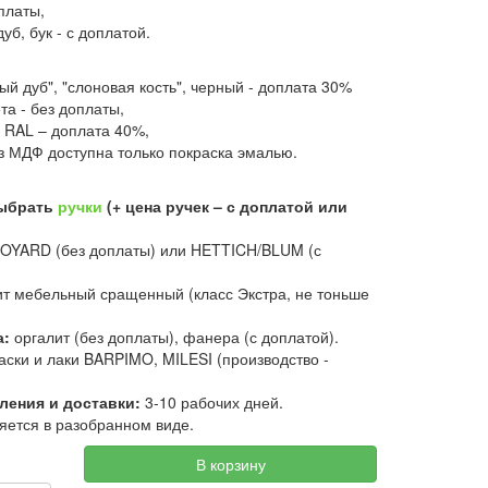
оплаты,
уб, бук - с доплатой.
ый дуб", "слоновая кость", черный - доплата 30%
та - без доплаты,
 RAL – доплата 40%,
з МДФ доступна только покраска эмалью.
выбрать
ручки
(+ цена ручек – с доплатой или
OYARD (без доплаты) или HETTICH/BLUM (с
т мебельный сращенный (класс Экстра, не тоньше
а:
оргалит (без доплаты), фанера (с доплатой).
аски и лаки BARPIMO, MILESI (производство -
ления и доставки:
3-10 рабочих дней.
яется в разобранном виде.
В корзину