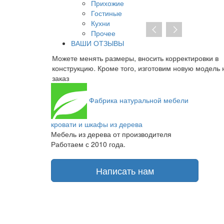
Прихожие
Гостиные
Кухни
Прочее
ВАШИ ОТЗЫВЫ
ть корректировки в
При отсутствии предоплаты нет необхо
отовим новую модель на
заключать договор на изготовление. От 
получаете транспортную накладную и то
Фабрика
натуральной мебели
кровати и шкафы из дерева
Мебель из дерева от производителя
Работаем с 2010 года.
Написать нам