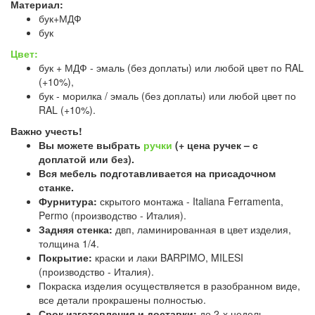
Материал:
бук+МДФ
бук
Цвет:
бук + МДФ - эмаль (без доплаты) или любой цвет по RAL
(+10%),
бук - морилка / эмаль (без доплаты) или любой цвет по
RAL (+10%).
Важно учесть!
Вы можете выбрать
ручки
(+ цена ручек – с
доплатой или без).
Вся мебель подготавливается на присадочном
станке.
Фурнитура:
скрытого монтажа - Italiana Ferramenta,
Permo (производство - Италия).
Задняя стенка:
двп, ламинированная в цвет изделия,
толщина 1/4.
Покрытие:
краски и лаки BARPIMO, MILESI
(производство - Италия).
Покраска изделия осуществляется в разобранном виде,
все детали прокрашены полностью.
Срок изготовления и доставки:
до 2-х недель.