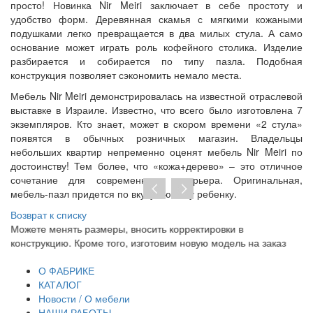
просто! Новинка Nir Meiri заключает в себе простоту и
удобство форм. Деревянная скамья с мягкими кожаными
подушками легко превращается в два милых стула. А само
основание может играть роль кофейного столика. Изделие
разбирается и собирается по типу пазла. Подобная
конструкция позволяет сэкономить немало места.
Мебель Nir Meiri демонстрировалась на известной отраслевой
выставке в Израиле. Известно, что всего было изготовлена 7
экземпляров. Кто знает, может в скором времени «2 стула»
появятся в обычных розничных магазин. Владельцы
небольших квартир непременно оценят мебель Nir Meiri по
достоинству! Тем более, что «кожа+дерево» – это отличное
сочетание для современного интерьера. Оригинальная,
мебель-пазл придется по вкусу любому ребенку.
Возврат к списку
Можете менять размеры, вносить корректировки в
Пр
конструкцию. Кроме того, изготовим новую модель на заказ
до
тр
О ФАБРИКЕ
КАТАЛОГ
Новости / О мебели
НАШИ РАБОТЫ