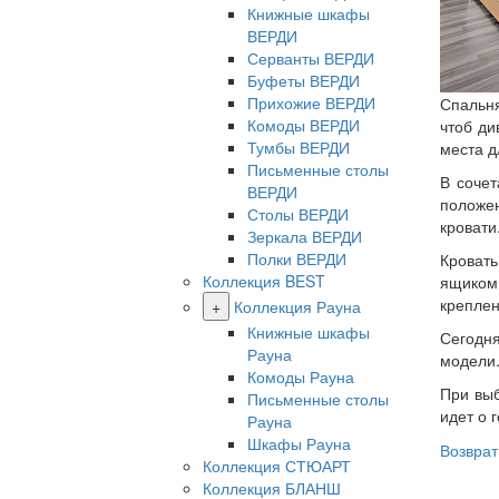
Книжные шкафы
ВЕРДИ
Серванты ВЕРДИ
Буфеты ВЕРДИ
Прихожие ВЕРДИ
Спальня
Комоды ВЕРДИ
чтоб ди
Тумбы ВЕРДИ
места д
Письменные столы
В сочет
ВЕРДИ
положен
Столы ВЕРДИ
кровати
Зеркала ВЕРДИ
Полки ВЕРДИ
Кровать
Коллекция BEST
ящиком
креплен
+
Коллекция Рауна
Книжные шкафы
Сегодня
Рауна
модели
Комоды Рауна
При выб
Письменные столы
идет о 
Рауна
Шкафы Рауна
Возврат
Коллекция СТЮАРТ
Коллекция БЛАНШ