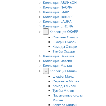
Коллекция АВИНЬОН
Коллекция ПАОЛА
Коллекция БАЛИ
Коллекция ЭЛБУРГ
Коллекция LAURA
Коллекция LIRONA
+
Коллекция OKAERI
Спальни Окаэри
Шкафы Окаэри
Комоды Окаэри
Тумбы Окаэри
Коллекция Венеция
Коллекция Италия
Коллекция Мальта
+
Коллекция Милан
Шкафы Милан
Серванты Милан
Комоды Милан
Тумбы Милан
Письменные столы
Милан
Зеркала Милан