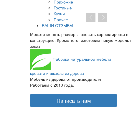
Прихожие
Гостиные
Кухни
Прочее
ВАШИ ОТЗЫВЫ
ь корректировки в
При отсутствии предоплаты нет необходи
овим новую модель на
заключать договор на изготовление. От ку
получаете транспортную накладную и тов
Фабрика
натуральной мебели
кровати и шкафы из дерева
Мебель из дерева от производителя
Работаем с 2010 года.
Написать нам