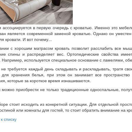
 ассоциируется в первую очередь с кроватью. Именно это мебель
ван является современной заменой кроватью. Однако он уместен 
ля кровати. И вот почему...
ании с хорошим матрасом кровать позволит расслабить все мы
ие спины и распределяет вес. Ортопедические свойства имеет
. Например, используется специальное основание с ламелями, о
 не требуется каждый день складывать и раскладывать, тратя св
 для хранения белья, при этом он занимает все пространство
ия, которые за короткое время изнашиваются.
 можно приобрести не только традиционные односпальные, полут
.
оре стоит исходить из конкретной ситуации. Для отдельной прост
гостиной или комнаты для гостей, то стоит обратить внимание на кр
 к списку