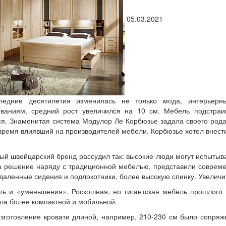
05.03.2021
ледние десятилетия изменилась не только мода, интерьерн
ваниям, средний рост увеличился на 10 см. Мебель подстраив
я. Знаменитая система Модулор Ле Корбюзье задала своего рода 
время влиявший на производителей мебели. Корбюзье хотел внест
ый швейцарский бренд рассудил так: высокие люди могут испытыва
 решение наряду с традиционной мебелью, представили совреме
даленные сидения и подлокотники, более высокую спинку. Увеличи
ть и «уменьшения». Роскошная, но гигантская мебель прошлого
ла более компактной и мобильной.
зготовление кровати длиной, например, 210-230 см было сопряже