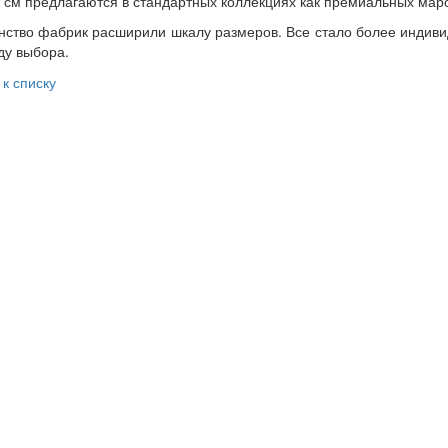
 см предлагаются в стандартных коллекциях как премиальных марок
ство фабрик расширили шкалу размеров. Все стало более индиви
ду выбора.
 к списку