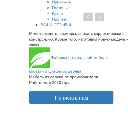
Прихожие
Гостиные
Кухни
Прочее
ВАШИ ОТЗЫВЫ
ировки в
При отсутствии предоплаты нет необходимости
ю модель на
заключать договор на изготовление. От курьера вы
получаете транспортную накладную и товарный чек
Фабрика
натуральной мебели
кровати и шкафы из дерева
Мебель из дерева от производителя
Работаем с 2010 года.
Написать нам