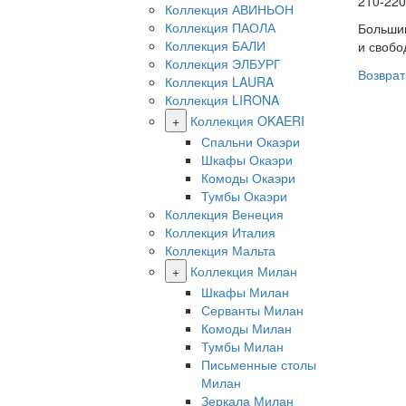
210-220
Коллекция АВИНЬОН
Коллекция ПАОЛА
Большин
Коллекция БАЛИ
и свобо
Коллекция ЭЛБУРГ
Возврат
Коллекция LAURA
Коллекция LIRONA
+
Коллекция OKAERI
Спальни Окаэри
Шкафы Окаэри
Комоды Окаэри
Тумбы Окаэри
Коллекция Венеция
Коллекция Италия
Коллекция Мальта
+
Коллекция Милан
Шкафы Милан
Серванты Милан
Комоды Милан
Тумбы Милан
Письменные столы
Милан
Зеркала Милан