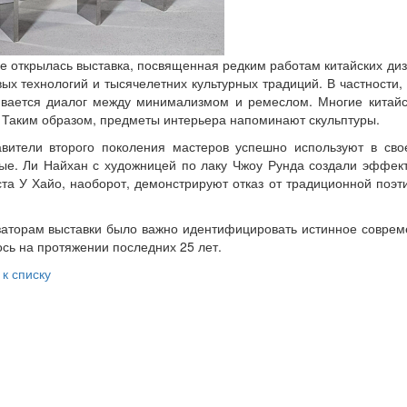
е открылась выставка, посвященная редким работам китайских ди
ых технологий и тысячелетних культурных традиций. В частности,
ивается диалог между минимализмом и ремеслом. Многие китай
 Таким образом, предметы интерьера напоминают скульптуры.
вители второго поколения мастеров успешно используют в сво
е. Ли Найхан с художницей по лаку Чжоу Рунда создали эффек
та У Хайо, наоборот, демонстрируют отказ от традиционной поэти
аторам выставки было важно идентифицировать истинное современн
сь на протяжении последних 25 лет.
 к списку