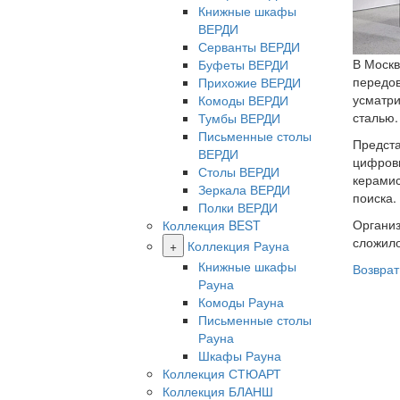
Книжные шкафы
ВЕРДИ
Серванты ВЕРДИ
В Москв
Буфеты ВЕРДИ
передов
Прихожие ВЕРДИ
усматр
Комоды ВЕРДИ
сталью.
Тумбы ВЕРДИ
Письменные столы
Предста
ВЕРДИ
цифровы
Столы ВЕРДИ
керамис
Зеркала ВЕРДИ
поиска.
Полки ВЕРДИ
Организ
Коллекция BEST
сложило
+
Коллекция Рауна
Книжные шкафы
Возврат
Рауна
Комоды Рауна
Письменные столы
Рауна
Шкафы Рауна
Коллекция СТЮАРТ
Коллекция БЛАНШ