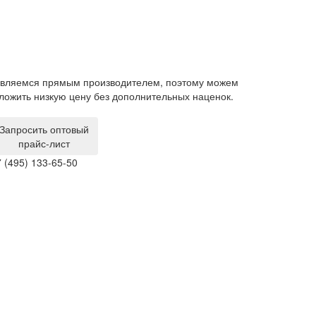
поэтому можем
Гарантия на мебель составляет 1 год. Изделия с
ьных наценок.
производственным браком мы забираем и обмени
за свой счет.
Запросить оптовый
прайс-лист
 (495) 133-65-50