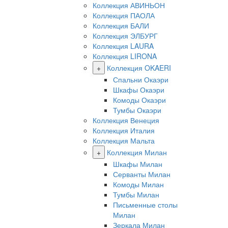
Коллекция АВИНЬОН
Коллекция ПАОЛА
Коллекция БАЛИ
Коллекция ЭЛБУРГ
Коллекция LAURA
Коллекция LIRONA
+
Коллекция OKAERI
Спальни Окаэри
Шкафы Окаэри
Комоды Окаэри
Тумбы Окаэри
Коллекция Венеция
Коллекция Италия
Коллекция Мальта
+
Коллекция Милан
Шкафы Милан
Серванты Милан
Комоды Милан
Тумбы Милан
Письменные столы
Милан
Зеркала Милан