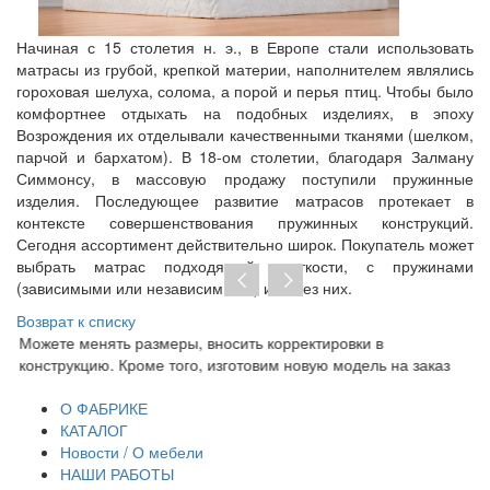
Начиная с 15 столетия н. э., в Европе стали использовать
матрасы из грубой, крепкой материи, наполнителем являлись
гороховая шелуха, солома, а порой и перья птиц. Чтобы было
комфортнее отдыхать на подобных изделиях, в эпоху
Возрождения их отделывали качественными тканями (шелком,
парчой и бархатом). В 18-ом столетии, благодаря Залману
Симмонсу, в массовую продажу поступили пружинные
изделия. Последующее развитие матрасов протекает в
контексте совершенствования пружинных конструкций.
Сегодня ассортимент действительно широк. Покупатель может
выбрать матрас подходящей жесткости, с пружинами
(зависимыми или независимыми) или без них.
Возврат к списку
Можете менять размеры, вносить корректировки в
Пр
конструкцию. Кроме того, изготовим новую модель на заказ
до
тр
О ФАБРИКЕ
КАТАЛОГ
Новости / О мебели
НАШИ РАБОТЫ