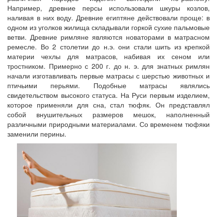
Например, древние персы использовали шкуры козлов,
наливая в них воду. Древние египтяне действовали проще: в
одном из уголков жилища складывали горкой сухие пальмовые
ветви. Древние римляне являются новаторами в матрасном
ремесле. Во 2 столетии до н.э. они стали шить из крепкой
материи чехлы для матрасов, набивая их сеном или
тростником. Примерно с 200 г. до н. э. для знатных римлян
начали изготавливать первые матрасы с шерстью животных и
птичьими перьями. Подобные матрасы являлись
свидетельством высокого статуса. На Руси первым изделием,
которое применяли для сна, стал тюфяк. Он представлял
собой внушительных размеров мешок, наполненный
различными природными материалами. Со временем тюфяки
заменили перины.