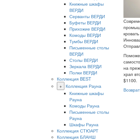
Книжные шкафы
ВЕРДИ
Серванты ВЕРДИ
Совреме
Буфеты ВЕРДИ
промышл
Прихожие ВЕРДИ
кровать
Комоды ВЕРДИ
Инновац
Тумбы ВЕРДИ
Отправл
Письменные столы
ВЕРДИ
Поможе
Столы ВЕРДИ
самосто
Зеркала ВЕРДИ
на преж
Полки ВЕРДИ
храп вт
Коллекция BEST
$1100.
+
Коллекция Рауна
Возврат
Книжные шкафы
Рауна
Комоды Рауна
Письменные столы
Рауна
Шкафы Рауна
Коллекция СТЮАРТ
Коллекция БЛАНШ