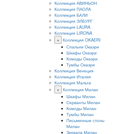
Коллекция АВИНЬОН
Коллекция ПАОЛА
Коллекция БАЛИ
Коллекция ЭЛБУРГ
Коллекция LAURA
Коллекция LIRONA
+
Коллекция OKAERI
Спальни Окаэри
Шкафы Окаэри
Комоды Окаэри
Тумбы Окаэри
Коллекция Венеция
Коллекция Италия
Коллекция Мальта
+
Коллекция Милан
Шкафы Милан
Серванты Милан
Комоды Милан
Тумбы Милан
Письменные столы
Милан
Зеркала Милан