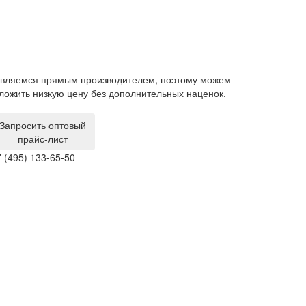
му можем
Гарантия на мебель составляет 1 год. Изделия с
наценок.
производственным браком мы забираем и обмениваем
за свой счет.
Запросить оптовый
прайс-лист
 (495) 133-65-50