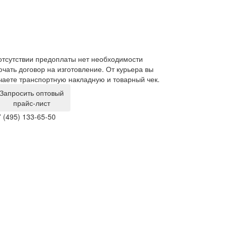
отсутствии предоплаты нет необходимости
Мы являемся п
ючать договор на изготовление. От курьера вы
предложить ни
чаете транспортную накладную и товарный чек.
Запросить оптовый
прайс-лист
 (495) 133-65-50