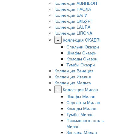
Коллекция АВИНЬОН
Коллекция ПАОЛА
Коллекция БАЛИ
Коллекция ЭЛБУРГ
Коллекция LAURA
Коллекция LIRONA
+
Коллекция OKAERI
Спальни Окаэри
Шкафы Окаэри
Комоды Окаэри
Тумбы Окаэри
Коллекция Венеция
Коллекция Италия
Коллекция Мальта
+
Коллекция Милан
Шкафы Милан
Серванты Милан
Комоды Милан
Тумбы Милан
Письменные столы
Милан
Зеркала Милан