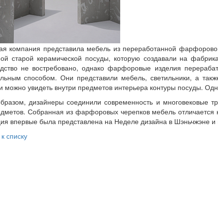
ая компания представила мебель из переработанной фарфорово
ой старой керамической посуды, которую создавали на фабрика
одство не востребовано, однако фарфоровые изделия перераба
льным способом. Они представили мебель, светильники, а так
 можно увидеть внутри предметов интерьера контуры посуды. Одна
бразом, дизайнеры соединили современность и многовековые т
дметов. Собранная из фарфоровых черепков мебель отличается ка
ия впервые была представлена на Неделе дизайна в Шэньчжэне и 
 к списку