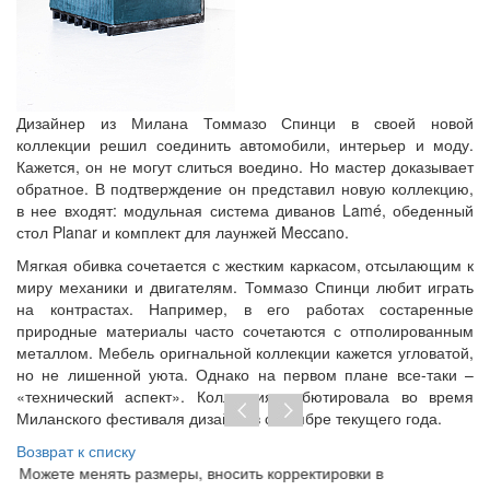
Дизайнер из Милана Томмазо Спинци в своей новой
коллекции решил соединить автомобили, интерьер и моду.
Кажется, он не могут слиться воедино. Но мастер доказывает
обратное. В подтверждение он представил новую коллекцию,
в нее входят: модульная система диванов Lamé, обеденный
стол Planar и комплект для лаунжей Meccano.
Мягкая обивка сочетается с жестким каркасом, отсылающим к
миру механики и двигателям. Томмазо Спинци любит играть
на контрастах. Например, в его работах состаренные
природные материалы часто сочетаются с отполированным
металлом. Мебель оригнальной коллекции кажется угловатой,
но не лишенной уюта. Однако на первом плане все-таки –
«технический аспект». Коллекция дебютировала во время
Миланского фестиваля дизайна в сентябре текущего года.
Возврат к списку
Можете менять размеры, вносить корректировки в
Пр