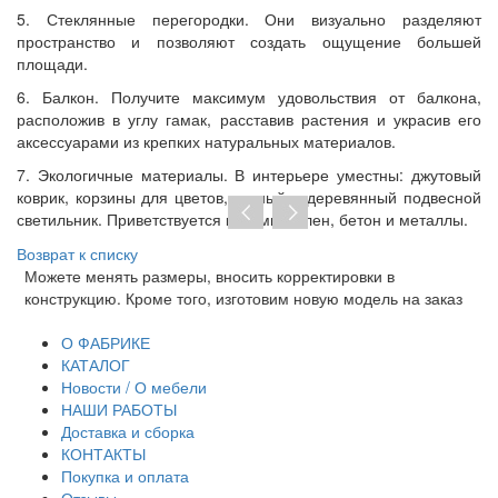
5. Стеклянные перегородки. Они визуально разделяют
пространство и позволяют создать ощущение большей
площади.
6. Балкон. Получите максимум удовольствия от балкона,
расположив в углу гамак, расставив растения и украсив его
аксессуарами из крепких натуральных материалов.
7. Экологичные материалы. В интерьере уместны: джутовый
коврик, корзины для цветов, тканый и деревянный подвесной
светильник. Приветствуется керамика, лен, бетон и металлы.
Возврат к списку
Можете менять размеры, вносить корректировки в
Пр
конструкцию. Кроме того, изготовим новую модель на заказ
до
тр
О ФАБРИКЕ
КАТАЛОГ
Новости / О мебели
НАШИ РАБОТЫ
Доставка и сборка
КОНТАКТЫ
Покупка и оплата