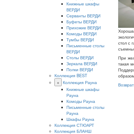
Книжные шкафы
ВЕРДИ
Серванты ВЕРДИ
Буфеты ВЕРДИ
Прихожие ВЕРДИ
Хорошая
Комоды ВЕРДИ
экологи
Тумбы ВЕРДИ
стол с 
Письменные столы
съемные
ВЕРДИ
Столы ВЕРДИ
При жел
Зеркала ВЕРДИ
такая м
Полки ВЕРДИ
Поддерж
Коллекция BEST
образом
+
Коллекция Рауна
Возврат
Книжные шкафы
Рауна
Комоды Рауна
Письменные столы
Рауна
Шкафы Рауна
Коллекция СТЮАРТ
Коллекция БЛАНШ