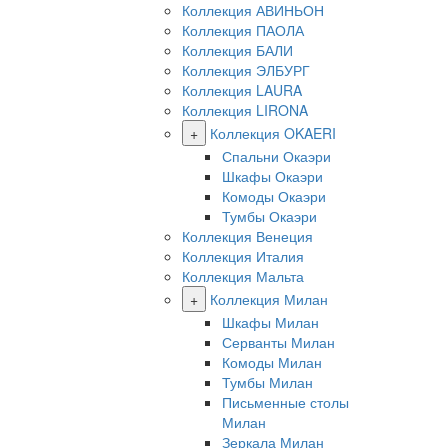
Коллекция АВИНЬОН
Коллекция ПАОЛА
Коллекция БАЛИ
Коллекция ЭЛБУРГ
Коллекция LAURA
Коллекция LIRONA
+
Коллекция OKAERI
Спальни Окаэри
Шкафы Окаэри
Комоды Окаэри
Тумбы Окаэри
Коллекция Венеция
Коллекция Италия
Коллекция Мальта
+
Коллекция Милан
Шкафы Милан
Серванты Милан
Комоды Милан
Тумбы Милан
Письменные столы
Милан
Зеркала Милан