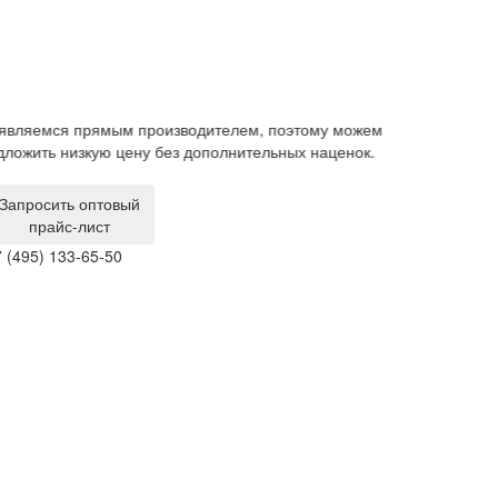
елем, поэтому можем
Гарантия на мебель составляет 1 год. Издел
лнительных наценок.
производственным браком мы забираем и 
за свой счет.
Запросить оптовый
прайс-лист
 (495) 133-65-50