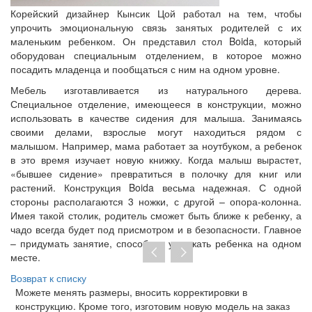
Корейский дизайнер Кынсик Цой работал на тем, чтобы
упрочить эмоциональную связь занятых родителей с их
маленьким ребенком. Он представил стол Boida, который
оборудован специальным отделением, в которое можно
посадить младенца и пообщаться с ним на одном уровне.
Мебель изготавливается из натурального дерева.
Специальное отделение, имеющееся в конструкции, можно
использовать в качестве сидения для малыша. Занимаясь
своими делами, взрослые могут находиться рядом с
малышом. Например, мама работает за ноутбуком, а ребенок
в это время изучает новую книжку. Когда малыш вырастет,
«бывшее сидение» превратиться в полочку для книг или
растений. Конструкция Boida весьма надежная. С одной
стороны располагаются 3 ножки, с другой – опора-колонна.
Имея такой столик, родитель сможет быть ближе к ребенку, а
чадо всегда будет под присмотром и в безопасности. Главное
– придумать занятие, способное удержать ребенка на одном
месте.
Возврат к списку
Можете менять размеры, вносить корректировки в
Пр
конструкцию. Кроме того, изготовим новую модель на заказ
до