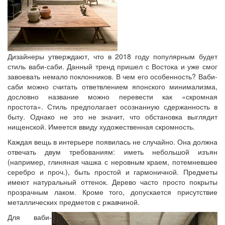
Дизайнеры утверждают, что в 2018 году популярным будет
стиль ваби-саби. Данный тренд пришел с Востока и уже смог
завоевать немало поклонников. В чем его особенность? Ваби-
саби можно считать ответвлением японского минимализма,
дословно название можно перевести как «скромная
простота». Стиль предполагает осознанную сдержанность в
быту. Однако не это не значит, что обстановка выглядит
нищенской. Имеется ввиду художественная скромность.
Каждая вещь в интерьере появилась не случайно. Она должна
отвечать двум требованиям: иметь небольшой изъян
(например, глиняная чашка с неровным краем, потемневшее
серебро и проч.), быть простой и гармоничной. Предметы
имеют натуральный оттенок. Дерево часто просто покрыты
прозрачным лаком. Кроме того, допускается присутствие
металлических предметов с ржавчиной.
Для ваби-