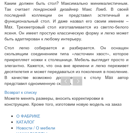
Каким должен быть стол? Максимально минималистичным.
Так считает лондонский дизайнер Макс Лэмб. В своей
последней коллекции он представил эстетичный и
функциональный стол. И даже назвал его своим именем –
Max. Трехметровый стол изготавливается из светло-белого
ясеня. Он имеет простую классическую форму и легко может
быть адаптирован к любому интерьеру.
Стол легко собирается и разбирается. Он оснащен
скользящим соединением типа «ласточкин хвост», которое
прикрепляет ножки к столешнице. Мебель выглядит просто и
элегантно. Кажется, что она вне времени и легко переживет
десятилетия и может передаваться из поколения в поколение.
В качестве возможно дополнения к столу Max автор
представил одноименную скамью.
Возврат к списку
Можете менять размеры, вносить корректировки в
Пр
конструкцию. Кроме того, изготовим новую модель на заказ
до
тр
О ФАБРИКЕ
КАТАЛОГ
Новости / О мебели