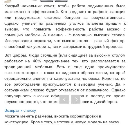
Каждый начальник хочет, чтобы работа подчиненных была
максимально эффективной. Кто внедряет штрафные санкции
или придумывает системы бонусов за результативность.
Однако ученые из различных уголков планеты пришли к
выводу, что повысить эффективность работы можно с
помощью мебели. А именно - с помощью высоких столов.
Исследования показали, что высота стола – важный фактор,
способный как ускорить, так и затормозить трудовой процесс.
Вот цифры. Люди стоящие (или сидящие) за высоким столом
работают на 46% продуктивнее тех, кто располагается за
традиционной мебелью. Есть и еще одно преимущество
высоких конторок – отказ от сидячего образа жизни, который
отрицательно влияет на самочувствие человека. Конечно, не
все работодатели прислушаются к выводам ученых. Да и
сотрудникам сложно будет отказаться от привычного. Однако
популярность высоких офисных столов в последнее время
неуклонно растет, что не могло не вдохновить дизайнеров.
Возврат к списку
Можете менять размеры, вносить корректировки в
Пр
конструкцию. Кроме того, изготовим новую модель на заказ
до
тр