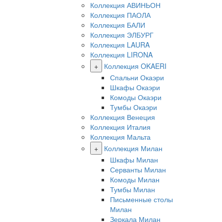
Коллекция АВИНЬОН
Коллекция ПАОЛА
Коллекция БАЛИ
Коллекция ЭЛБУРГ
Коллекция LAURA
Коллекция LIRONA
+
Коллекция OKAERI
Спальни Окаэри
Шкафы Окаэри
Комоды Окаэри
Тумбы Окаэри
Коллекция Венеция
Коллекция Италия
Коллекция Мальта
+
Коллекция Милан
Шкафы Милан
Серванты Милан
Комоды Милан
Тумбы Милан
Письменные столы
Милан
Зеркала Милан