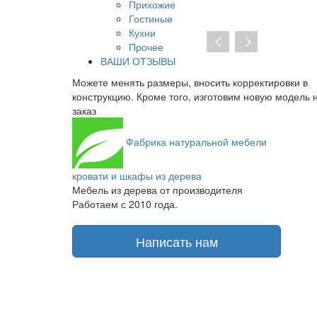
Прихожие
Гостиные
Кухни
Прочее
ВАШИ ОТЗЫВЫ
ть корректировки в
При отсутствии предоплаты нет необхо
отовим новую модель на
заключать договор на изготовление. От 
получаете транспортную накладную и то
Фабрика
натуральной мебели
кровати и шкафы из дерева
Мебель из дерева от производителя
Работаем с 2010 года.
Написать нам